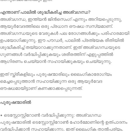
എന്താണ് പാലിൽ ശുദ്ധീകരിച്ച അശ്വഗന്ധ?
അശ്വഗന്ധ, ഇന്ത്യൻ ജിൻസെംഗ് എന്നും അറിയപ്പെടുന്നു,
ആയുർവേദത്തിലെ ഒരു പ്രധാന ഔഷധ സസ്യമാണ്.
അശ്വഗന്ധയുടെ വേരുകൾ പല രോഗങ്ങൾക്കും പരിഹാരമായി
ഉപയോഗിക്കുന്നു. ഈ പൗഡർ, പാലിൽ പ്രത്യേക രീതിയിൽ
ശുദ്ധീകരിച്ച് തയ്യാറാക്കുന്നതാണ്. ഇത് അശ്വഗന്ധയുടെ
ഗുണങ്ങൾ വർദ്ധിപ്പിക്കുകയും ശരീരത്തിന് എളുപ്പത്തിൽ
ആഗിരണം ചെയ്യാൻ സഹായിക്കുകയും ചെയ്യുന്നു.
ഇത് സ്ത്രീകളിലും പുരുഷന്മാരിലും ലൈംഗികാരോഗ്യം
മെച്ചപ്പെടുത്താൻ സഹായിക്കുന്ന ഒരു ആയുർവേദ
ഔഷധമായിട്ടാണ് കണക്കാക്കപ്പെടുന്നത്.
________________________________________
പുരുഷന്മാരിൽ
• ടെസ്റ്റോസ്റ്റിറോൺ വർദ്ധിപ്പിക്കുന്നു: അശ്വഗന്ധ
പുരുഷന്മാരിൽ ടെസ്റ്റോസ്റ്റിറോൺ ഹോർമോണിന്റെ ഉത്പാദനം
വർദ്ധിപ്പിക്കാൻ സഹായിക്കുന്നു. ഇത് ലൈംഗിക താൽപര്യം,