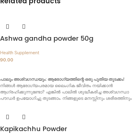
Related products
Ashwa gandha powder 50g
Health Supplement
90.00
ADD TO CART
പാലും അശ്വഗന്ധയും: ആരോഗ്യത്തിന്റെ ഒരു പുതിയ തുടക്കം!
നിങ്ങൾ ആരോഗ്യപരമായ ലൈംഗിക ജീവിതം നയിക്കാൻ
ആഗ്രഹിക്കുന്നുണ്ടോ? എങ്കിൽ പാലിൽ ശുദ്ധീകരിച്ച അശ്വഗന്ധാ
പൗഡർ ഉപയോഗിച്ചു തുടങ്ങാം. നിങ്ങളുടെ മനസ്സിനും ശരീരത്തിനും
ഉന്മേഷം നൽകുന്ന ഒരു പുത്തൻ അനുഭവമായിരിക്കും ഇത്.
എന്താണ്
പാലിൽ ശുദ്ധീകരിച്ച അശ്വഗന്ധ?
അശ്വഗന്ധ, ഇന്ത്യൻ
ജിൻസെംഗ് എന്നും അറിയപ്പെടുന്നു, ആയുർവേദത്തിലെ ഒരു
പ്രധാന ഔഷധ സസ്യമാണ്. അശ്വഗന്ധയുടെ വേരുകൾ പല
Kapikachhu Powder
രോഗങ്ങൾക്കും പരിഹാരമായി ഉപയോഗിക്കുന്നു. ഈ പൗഡർ,