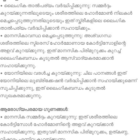
• ലൈംഗിക താൽപര്യം വർദ്ധിപ്പിക്കുന്നു: സമ്മർദ്ദം
കുറയ്ക്കുന്നതിലൂടെയും ശരീരത്തിലെ ഹോർമോൺ നിലകൾ
മെച്ചപ്പെടുത്തുന്നതിലൂടെയും ഇത് സ്ത്രീകളിലെ ലൈംഗിക
താൽപര്യം വർദ്ധിപ്പിക്കാൻ സഹായിക്കും.
• മാനസികാവസ്ഥ മെച്ചപ്പെടുത്തുന്നു: അശ്വഗന്ധ
ശരീരത്തിലെ സ്ട്രെസ് ഹോർമോണായ കോർട്ടിസോളിന്റെ
അളവ് കുറയ്ക്കുന്നു. ഇത് മാനസിക പിരിമുറുക്കം കുറച്ച്
ലൈംഗികബന്ധം കൂടുതൽ ആസ്വാദ്യകരമാക്കാൻ
സഹായിക്കുന്നു.
• യോനിയിലെ വരൾച്ച കുറയ്ക്കുന്നു: ചില പഠനങ്ങൾ ഇത്
യോനിയിലെ ലൂബ്രിക്കേഷൻ വർദ്ധിപ്പിക്കാൻ സഹായിക്കുമെന്ന്
സൂചിപ്പിക്കുന്നു, ഇത് ലൈംഗികബന്ധം കൂടുതൽ
സുഖകരമാക്കുന്നു.
ആരോഗ്യപരമായ ഗുണങ്ങൾ:
• മാനസിക സമ്മർദ്ദം കുറയ്ക്കുന്നു: ഇത് ശരീരത്തിലെ
കോർട്ടിസോൾ ഹോർമോണിന്റെ അളവ് കുറയ്ക്കാൻ
സഹായിക്കുന്നു. ഇതുവഴി മാനസിക പിരിമുറുക്കം, ഉത്കണ്ഠ,
വിഷാദം എന്നിവ കുറയ്ക്കുന്നു.