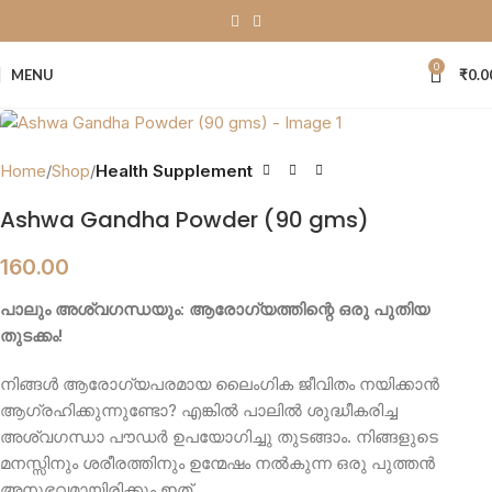
0
MENU
₹
0.0
Home
Shop
Health Supplement
Ashwa Gandha Powder (90 gms)
160.00
പാലും അശ്വഗന്ധയും: ആരോഗ്യത്തിന്റെ ഒരു പുതിയ
തുടക്കം!
നിങ്ങൾ ആരോഗ്യപരമായ ലൈംഗിക ജീവിതം നയിക്കാൻ
ആഗ്രഹിക്കുന്നുണ്ടോ? എങ്കിൽ പാലിൽ ശുദ്ധീകരിച്ച
അശ്വഗന്ധാ പൗഡർ ഉപയോഗിച്ചു തുടങ്ങാം. നിങ്ങളുടെ
മനസ്സിനും ശരീരത്തിനും ഉന്മേഷം നൽകുന്ന ഒരു പുത്തൻ
അനുഭവമായിരിക്കും ഇത്.